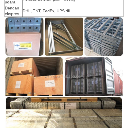
udara
Dengan
DHL, TNT, FedEx, UPS dll
ekspres