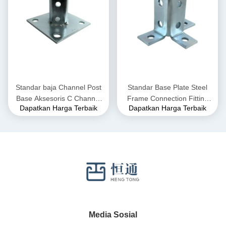
Standar baja Channel Post
Standar Base Plate Steel
Base Aksesoris C Channel
Frame Connection Fitting
Dapatkan Harga Terbaik
Dapatkan Harga Terbaik
1-5/8 "
Untuk Saluran 15-20Kg
Media Sosial