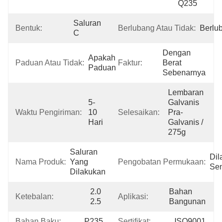
Q235
Saluran 
Bentuk:
Berlubang Atau Tidak:
Berlu
C
Dengan 
Apakah 
Paduan Atau Tidak:
Faktur:
Berat 
Paduan
Sebenarnya
Lembaran 
5-
Galvanis 
Waktu Pengiriman:
10 
Selesaikan:
Pra-
Hari
Galvanis / 
275g
Saluran 
Dila
Nama Produk:
Yang 
Pengobatan Permukaan:
Se
Dilakukan
2.0 
Bahan 
Ketebalan:
Aplikasi:
2.5
Bangunan
Bahan Baku:
P235
Sertifikat:
ISO9001