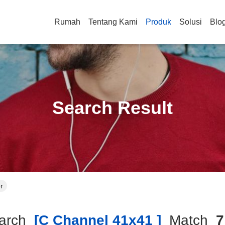
Rumah
Tentang Kami
Produk
Solusi
Blo
Search Result
r
arch
[c Channel 41x41 ]
Match
7