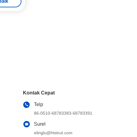
baik
Kontak Cepat
Telp
86-0510-68783383-68783391
Surel
elinglu@htstrut.com