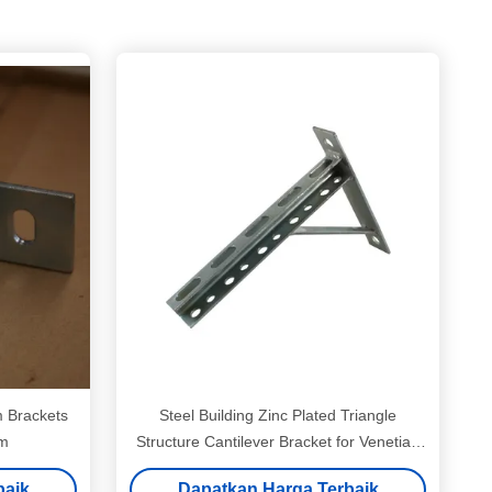
m Brackets
Steel Building Zinc Plated Triangle
m
Structure Cantilever Bracket for Venetian
Blind
baik
Dapatkan Harga Terbaik