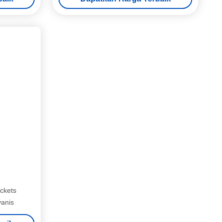
ackets
anis