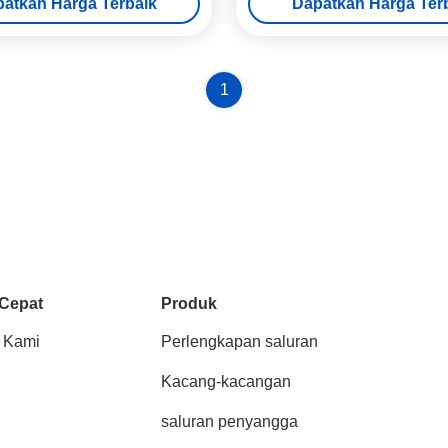
atkan Harga Terbaik
Dapatkan Harga Ter
1
 Cepat
Produk
 Kami
Perlengkapan saluran
Kacang-kacangan
saluran penyangga