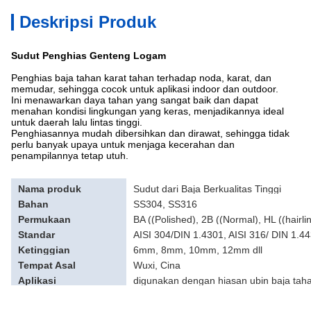
Deskripsi Produk
Sudut Penghias Genteng Logam
Penghias baja tahan karat tahan terhadap noda, karat, dan
memudar, sehingga cocok untuk aplikasi indoor dan outdoor.
Ini menawarkan daya tahan yang sangat baik dan dapat
menahan kondisi lingkungan yang keras, menjadikannya ideal
untuk daerah lalu lintas tinggi.
Penghiasannya mudah dibersihkan dan dirawat, sehingga tidak
perlu banyak upaya untuk menjaga kecerahan dan
penampilannya tetap utuh.
Nama produk
Sudut dari Baja Berkualitas Tinggi
Bahan
SS304, SS316
Permukaan
BA ((Polished), 2B ((Normal), HL ((hairlin
Standar
AISI 304/DIN 1.4301, AISI 316/ DIN 1.4
Ketinggian
6mm, 8mm, 10mm, 12mm dll
Tempat Asal
Wuxi, Cina
Aplikasi
digunakan dengan hiasan ubin baja tahan
lantai.