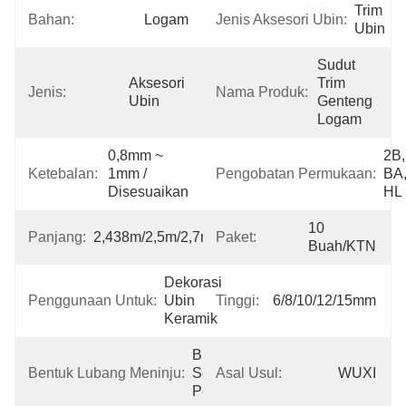
Trim 
Bahan:
Logam
Jenis Aksesori Ubin:
Ubin
Sudut 
Aksesori 
Trim 
Jenis:
Nama Produk:
Ubin
Genteng 
Logam
0,8mm ~ 
2B, 
Ketebalan:
1mm / 
Pengobatan Permukaan:
BA,
Disesuaikan
HL
10 
Panjang:
2,438m/2,5m/2,7m/3m/Disesuaikan
Paket:
Buah/KTN
Dekorasi 
Penggunaan Untuk:
Ubin 
Tinggi:
6/8/10/12/15mm
Keramik
Bulat, 
Bentuk Lubang Meninju:
Segitiga, 
Asal Usul:
WUXI
Persegi