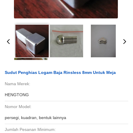
Sudut Penghias Logam Baja Rinsless 8mm Untuk Meja
Nama Merek:
HENGTONG
Nomor Model:
persegi, kuadran, bentuk lainnya
Jumlah Pesanan Minimum: