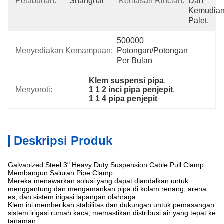
Pelabuhan:
Shanghai
Kemasan Rincian:
Dan 
Kemudian
Palet.
500000 
Menyediakan Kemampuan:
Potongan/potongan 
Per Bulan
Klem suspensi pipa
, 
Menyoroti:
1 1 2 inci pipa penjepit
, 
1 1 4 pipa penjepit
Deskripsi Produk
Galvanized Steel 3" Heavy Duty Suspension Cable Pull Clamp
Membangun Saluran Pipe Clamp
Mereka menawarkan solusi yang dapat diandalkan untuk
menggantung dan mengamankan pipa di kolam renang, arena
es, dan sistem irigasi lapangan olahraga.
Klem ini memberikan stabilitas dan dukungan untuk pemasangan
sistem irigasi rumah kaca, memastikan distribusi air yang tepat ke
tanaman.