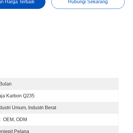
n Harga Terbaik
Hubungi Sekarang
Bulan
aja Karbon Q235
dustri Umum, Industri Berat
:
OEM, ODM
njepit Pelana