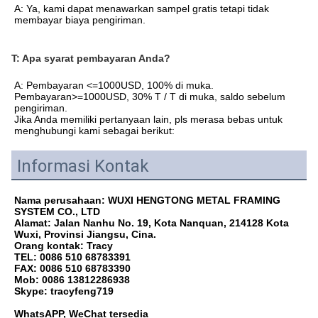
A: Ya, kami dapat menawarkan sampel gratis tetapi tidak 
membayar biaya pengiriman.
T: Apa syarat pembayaran Anda?
A: Pembayaran <=1000USD, 100% di muka. 
Pembayaran>=1000USD, 30% T / T di muka, saldo sebelum 
pengiriman.
Jika Anda memiliki pertanyaan lain, pls merasa bebas untuk 
menghubungi kami sebagai berikut:
Informasi Kontak
Nama perusahaan: WUXI HENGTONG METAL FRAMING 
SYSTEM CO., LTD
Alamat: Jalan Nanhu No. 19, Kota Nanquan, 214128 Kota 
Wuxi, Provinsi Jiangsu, Cina.
Orang kontak: Tracy
TEL: 0086 510 68783391
FAX: 0086 510 68783390
Mob: 0086 13812286938
Skype: tracyfeng719
WhatsAPP, WeChat tersedia