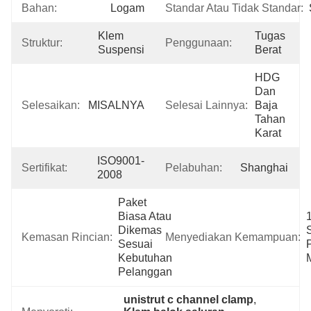
Bahan:
Logam
Standar Atau Tidak Standar:
Klem 
Tugas 
Struktur:
Penggunaan:
Suspensi
Berat
HDG 
Dan 
Selesaikan:
MISALNYA
Selesai Lainnya:
Baja 
Tahan 
Karat
ISO9001-
Sertifikat:
Pelabuhan:
Shanghai
2008
Paket 
Biasa Atau 
Dikemas 
S
Kemasan Rincian:
Menyediakan Kemampuan:
Sesuai 
P
Kebutuhan 
Pelanggan
unistrut c channel clamp
, 