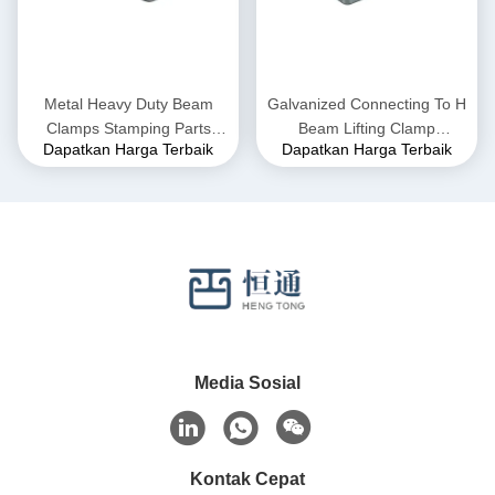
Metal Heavy Duty Beam
Galvanized Connecting To H
Clamps Stamping Parts
Beam Lifting Clamp
Dapatkan Harga Terbaik
Dapatkan Harga Terbaik
Carbon Steel Q235
(Penghubung Galvanized Ke
Pengangkat
Klem Pengangkat Balok H)
Media Sosial
Kontak Cepat