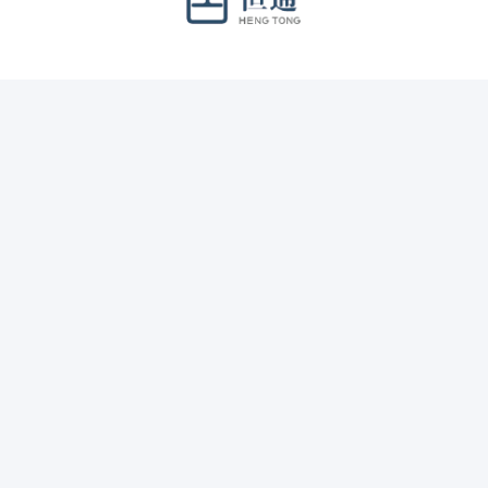
Media Sosial
Kontak Cepat
Telp
86-0510-68783383-68783391
Surel
elinglu@htstrut.com
Alamat
No 6 Jalan Dingxiang Timur, Zona Industri Hudai, Kota Wuxi
214161 China