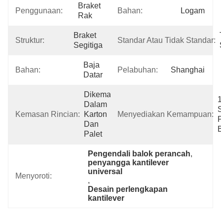
Braket 
Penggunaan:
Bahan:
Logam
Rak
Braket 
Struktur:
Standar Atau Tidak Standar:
Segitiga
Baja 
Bahan:
Pelabuhan:
Shanghai
Datar
Dikemas 
Dalam 
S
Kemasan Rincian:
Karton 
Menyediakan Kemampuan:
P
Dan 
Palet
Pengendali balok perancah
, 
penyangga kantilever 
universal
Menyoroti:
, 
Desain perlengkapan 
kantilever