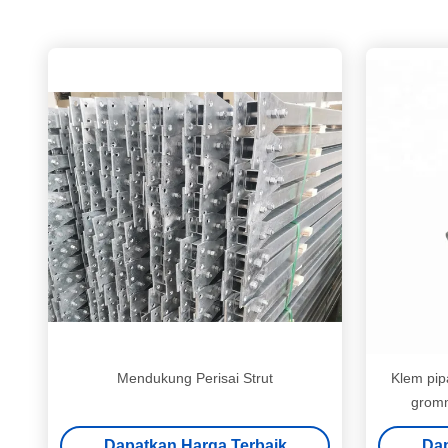
Mendukung Perisai Strut
Klem pip
gromm
Dapatkan Harga Terbaik
Dap