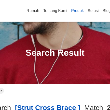
Rumah
Tentang Kami
Produk
Solusi
Blo
Search Result
er
arch
[strut Cross Brace ]
Match