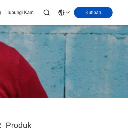
g
Hubungi Kami
Kutipan
2
Produk